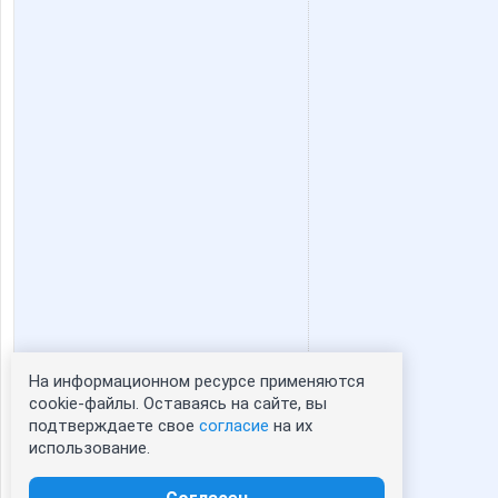
На информационном ресурсе применяются
Статистика портрета:
cookie-файлы. Оставаясь на сайте, вы
подтверждаете свое
согласие
на их
сейчас просматривают портрет - 0
использование.
зарегистрированные пользователи
посетившие портрет за 7 дней - 0