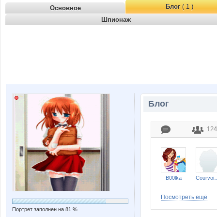
Блог
( 1 )
Основное
Шпионаж
Блог
124
B00lka
Courvo
Посмотреть ещё
Портрет заполнен на 81 %