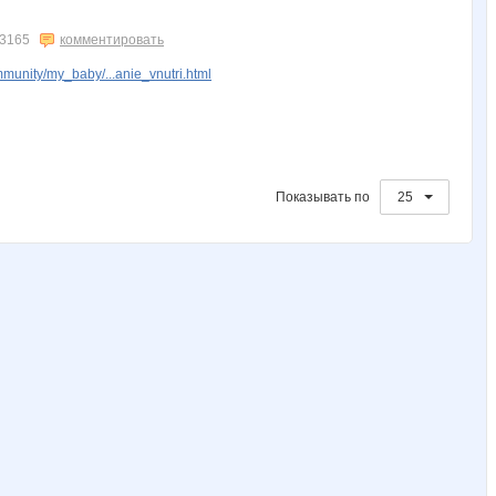
ОксЕния
Полосик
Робот Форума
Ручка
Северянка
3165
комментировать
munity/my_baby/...anie_vnutri.html
Показывать по
25