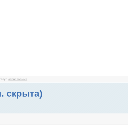
статус
«трастовый»
м. скрыта)