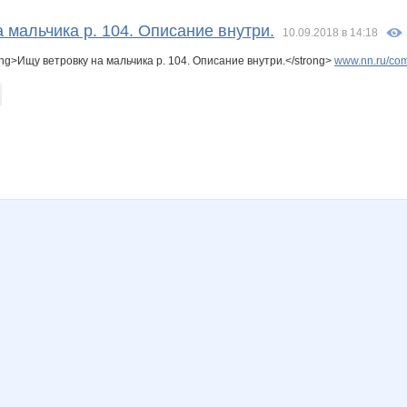
vek113
Алешенька
Цветка
Ежонок
Лепесток Лотоса
Мышка-Малышка
 мальчика р. 104. Описание внутри.
10.09.2018 в 14:18
ng>Ищу ветровку на мальчика р. 104. Описание внутри.</strong>
www.nn.ru/com