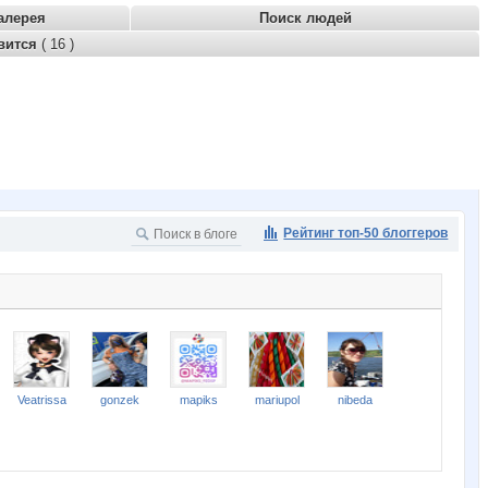
алерея
Поиск людей
вится
( 16 )
Рейтинг топ-50 блоггеров
Veatrissa
gonzek
mapiks
mariupol
nibeda