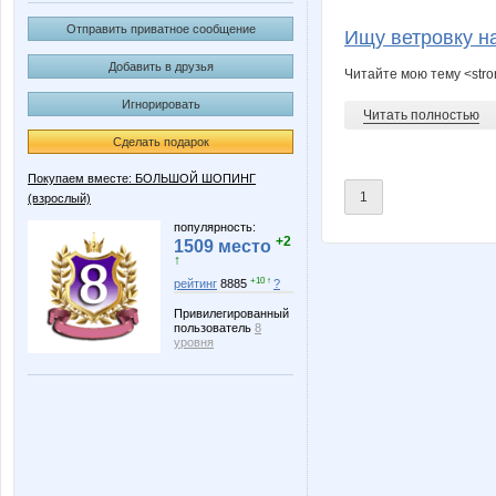
sparrow
tanola
Отправить приватное сообщение
Ищу ветровку на
Добавить в друзья
Читайте мою тему <stro
Игнорировать
СуперГайка
Читать полностью
Сделать подарок
Покупаем вместе: БОЛЬШОЙ ШОПИНГ
1
(взрослый)
популярность:
+2
1509 место
↑
+10 ↑
рейтинг
8885
?
Привилегированный
пользователь
8
уровня