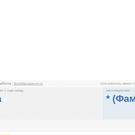
еЛотта
:
lisselotta.www.nn.ru
пользователь имеет 
е 1 года назад
настоящее имя:
а
* (Фа